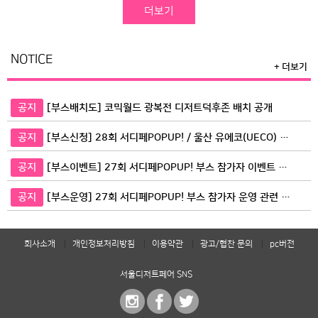
더보기
NOTICE
+ 더보기
공지
[부스배치도] 코믹월드 광복전 디저트덕후존 배치 공개
공지
[부스신청] 28회 서디페POPUP! / 울산 유에코(UECO) 전관
공지
[부스이벤트] 27회 서디페POPUP! 부스 참가자 이벤트 티켓 지원 안…
공지
[부스운영] 27회 서디페POPUP! 부스 참가자 운영 관련 안내
회사소개
개인정보처리방침
이용약관
광고/협찬 문의
pc버전
서울디저트페어 SNS