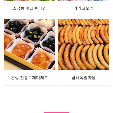
소금빵 맛집 픽타임
카키고오리
은설 전통수제디저트
남해독일마을