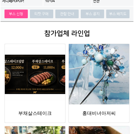
10-04
전관
서디페POPUP!
부스 신청
티켓 구매
관람 안내
부스 공지
부스 배치도
참가업체 라인업
부채살스테이크
홍대비녀아저씨