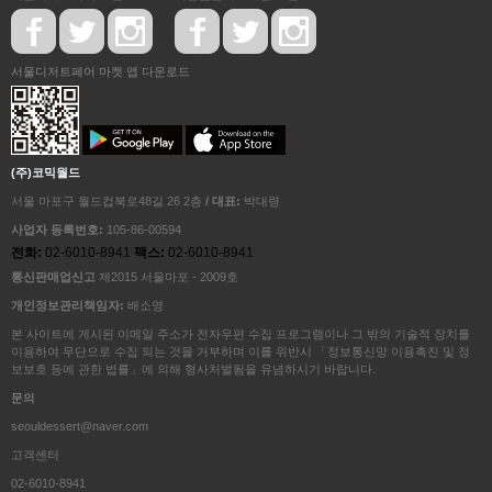
서울디저트페어 마켓 앱 다운로드
(주)코믹월드
서울 마포구 월드컵북로48길 26 2층
/ 대표:
박대령
사업자 등록번호:
105-86-00594
전화:
02-6010-8941
팩스:
02-6010-8941
통신판매업신고
제2015 서울마포 - 2009호
개인정보관리책임자:
배소영
본 사이트에 게시된 이메일 주소가 전자우편 수집 프로그램이나 그 밖의 기술적 장치를
이용하여 무단으로 수집 되는 것을 거부하며 이를 위반시 「정보통신망 이용촉진 및 정
보보호 등에 관한 법률」에 의해 형사처벌됨을 유념하시기 바랍니다.
문의
seouldessert@naver.com
고객센터
02-6010-8941